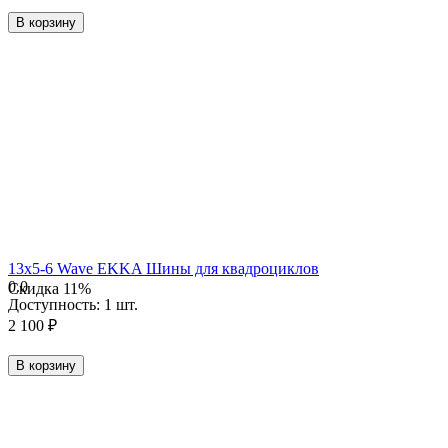
В корзину
13х5-6 Wave EKKA Шины для квадроциклов
0.0
Скидка
11%
Доступность:
1 шт.
2 100
₽
В корзину