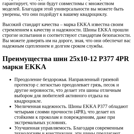
гарантирует, что они будут совместимы с множеством
моделей. Благодаря этой универсальности вы можете быть
уверены, что они подойдут к вашему квадроциклу.
Высокий стандарт качества – марка EKKA известна своим
стремлением к качеству и надежности. Шины EKKA прошли
строгие испытания и соответствуют стандартам безопасности.
Вы можете доверять им на дороге, зная, что они обеспечат вас
надежным сцеплением и долгим сроком службы.
Преимущества шин 25x10-12 P377 4PR
марки EKKA
Преодоление бездорожья. Направленный грязевой
протектор с легкостью преодолевает грязь, песок и
другие неровности, что делает эти шины отличным
выбором для любителей активного отдыха на
квадроцикле.
Увеличенная надежность. Шины EKKA P377 обладают
четырьмя слоями прочности (4PR), что делает их
стойкими к проколам и повреждениям, даже при
экстремальных условиях.
Улучшенная управляемость. Благодаря современным
технологиям и конструкции, эти шины предлагают