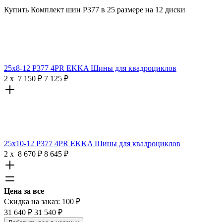
Купить Комплект шин Р377 в 25 размере на 12 диски
25х8-12 P377 4PR EKKA Шины для квадроциклов
2
x
7 150
₽
7 125
₽
25х10-12 P377 4PR EKKA Шины для квадроциклов
2
x
8 670
₽
8 645
₽
Цена за все
Скидка на заказ:
100
₽
31 640
₽
31 540
₽