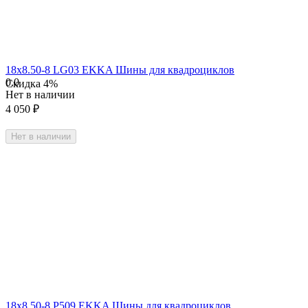
18х8.50-8 LG03 EKKA Шины для квадроциклов
0.0
Скидка
4%
Нет в наличии
4 050
₽
Нет в наличии
18х8.50-8 P509 EKKA Шины для квадроциклов