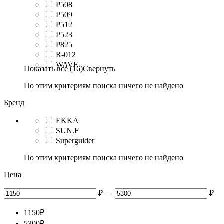
P508
P509
P512
P523
P825
R-012
WAVE
Показать все (16)
Свернуть
По этим критериям поиска ничего не найдено
Бренд
EKKA
SUN.F
Superguider
По этим критериям поиска ничего не найдено
Цена
₽
–
₽
1150
₽
5300
₽