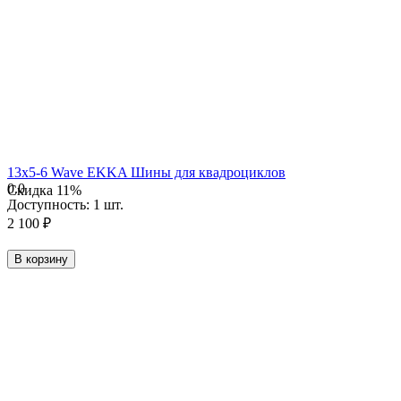
13х5-6 Wave EKKA Шины для квадроциклов
0.0
Скидка
11%
Доступность:
1 шт.
2 100
₽
В корзину