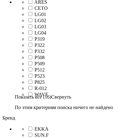
ARES
CETO
LG01
LG02
LG03
LG04
P319
P322
P332
P508
P509
P512
P523
P825
R-012
WAVE
Показать все (16)
Свернуть
По этим критериям поиска ничего не найдено
Бренд
EKKA
SUN.F