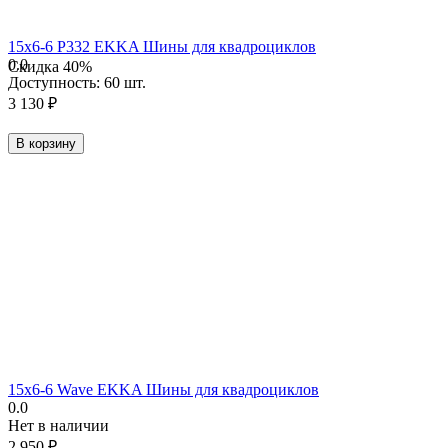
15х6-6 P332 EKKA Шины для квадроциклов
0.0
Скидка
40%
Доступность:
60 шт.
3 130
₽
В корзину
15х6-6 Wave EKKA Шины для квадроциклов
0.0
Нет в наличии
2 950
₽