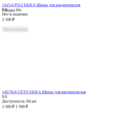
13х5-6 Р512 EKKA Шины для квадроциклов
0.0
Скидка
9%
Нет в наличии
2 100
₽
Нет в наличии
145/70-6 CETO EKKA Шины для квадроциклов
0.0
Доступность:
94 шт.
2 500
₽
1 500
₽