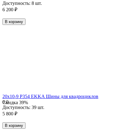
Доступность:
8 шт.
6 200
₽
В корзину
20х10-9 P354 EKKA Шины для квадроциклов
0.0
Скидка
39%
Доступность:
39 шт.
5 800
₽
В корзину