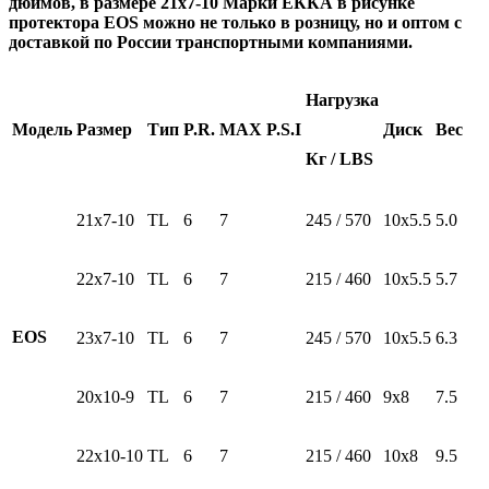
дюймов, в размере 21х7-10 Марки ЕККА в рисунке
протектора EOS можно не только в розницу, но и оптом с
доставкой по России транспортными компаниями.
Нагрузка
Модель
Размер
Тип
P.R.
MAX P.S.I
Диск
Вес
Кг / LBS
21х7-10
TL
6
7
245 / 570
10х5.5
5.0
22х7-10
TL
6
7
215 / 460
10х5.5
5.7
EOS
23х7-10
TL
6
7
245 / 570
10х5.5
6.3
20х10-9
TL
6
7
215 / 460
9х8
7.5
22х10-10
TL
6
7
215 / 460
10х8
9.5