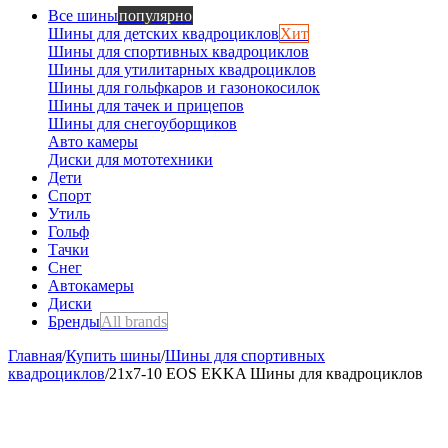
Все шины
популярно
Шины для детских квадроциклов
Хит
Шины для спортивных квадроциклов
Шины для утилитарных квадроциклов
Шины для гольфкаров и газонокосилок
Шины для тачек и прицепов
Шины для снегоуборщиков
Авто камеры
Диски для мототехники
Дети
Спорт
Утиль
Гольф
Тачки
Снег
Автокамеры
Диски
Бренды
All brands
Главная
/
Купить шины
/
Шины для спортивных
квадроциклов
/
21х7-10 EOS EKKA Шины для квадроциклов