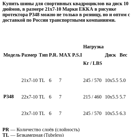
Купить шины для спортивных квадроциклов на диск 10
дюймов, в размере 21х7-10 Марки ЕККА в рисунке
протектора Р348 можно не только в розницу, но и оптом с
доставкой по России транспортными компаниями.
Нагрузка
Модель
Размер
Тип
P.R.
MAX P.S.I
Диск
Вес
Кг / LBS
21х7-10
TL
6
7
245 / 570
10х5.5
5.0
Р348
22х7-10
TL
6
7
215 / 460
10х5.5
5.7
23х7-10
TL
6
7
245 / 570
10х5.5
6.3
PR
— Количество слоёв (слойность)
TL
— Безкамерная (Tubeless)