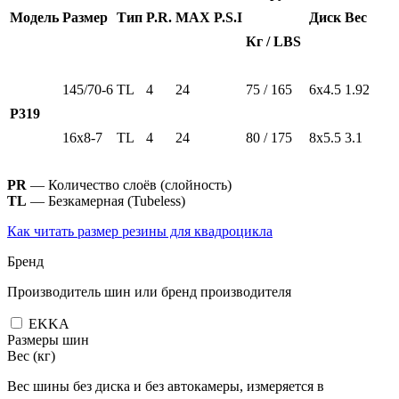
Модель
Размер
Тип
P.R.
MAX P.S.I
Диск
Вес
Кг / LBS
145/70-6
TL
4
24
75 / 165
6х4.5
1.92
Р319
16х8-7
TL
4
24
80 / 175
8х5.5
3.1
PR
— Количество слоёв (слойность)
TL
— Безкамерная (Tubeless)
Как читать размер резины для квадроцикла
Бренд
Производитель шин или бренд производителя
EKKA
Размеры шин
Вес (кг)
Вес шины без диска и без автокамеры, измеряется в