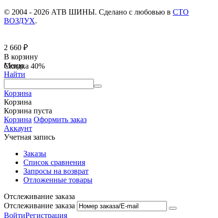
© 2004 - 2026 АТВ ШИНЫ. Сделано с любовью в
СТО
ВОЗДУХ
.
2 660
₽
В корзину
Меню
Скидка
40%
Найти
Корзина
Корзина
Корзина пуста
Корзина
Оформить заказ
Аккаунт
Учетная запись
Заказы
Список сравнения
Запросы на возврат
Отложенные товары
Отслеживание заказа
Отслеживание заказа
Войти
Регистрация