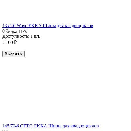
13х5-6 Wave EKKA Шины для квадроциклов
0.0
Скидка
11%
Доступность:
1 шт.
2 100
₽
В корзину
145/70-6 CETO EKKA Шины для квадроциклов