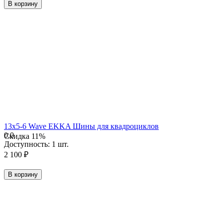
В корзину
13х5-6 Wave EKKA Шины для квадроциклов
0.0
Скидка
11%
Доступность:
1 шт.
2 100
₽
В корзину