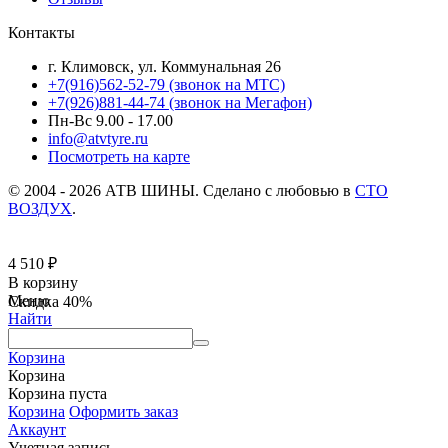
Контакты
г. Климовск, ул. Коммунальная 26
+7(916)562-52-79
(звонок на МТС)
+7(926)881-44-74
(звонок на Мегафон)
Пн-Вс 9.00 - 17.00
info@atvtyre.ru
Посмотреть на карте
© 2004 - 2026 АТВ ШИНЫ. Сделано с любовью в
СТО
ВОЗДУХ
.
4 510
₽
В корзину
Меню
Скидка
40%
Найти
Корзина
Корзина
Корзина пуста
Корзина
Оформить заказ
Аккаунт
Учетная запись