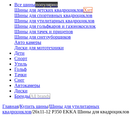
Все шины
популярно
Шины для детских квадроциклов
Хит
Шины для спортивных квадроциклов
Шины для утилитарных квадроциклов
Шины для гольфкаров и газонокосилок
Шины для тачек и прицепов
Шины для снегоуборщиков
Авто камеры
Диски для мототехники
Дети
Спорт
Утиль
Гольф
Тачки
Снег
Автокамеры
Диски
Бренды
All brands
Главная
/
Купить шины
/
Шины для утилитарных
квадроциклов
/
26х11-12 P350 EKKA Шины для квадроциклов