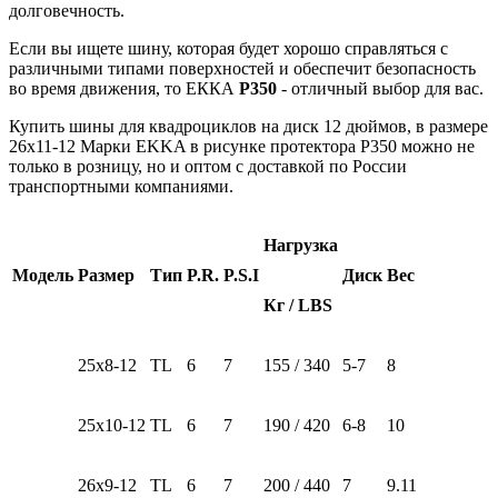
долговечность.
Если вы ищете шину, которая будет хорошо справляться с
различными типами поверхностей и обеспечит безопасность
во время движения, то ЕККА
Р350
- отличный выбор для вас.
Купить шины для квадроциклов на диск 12 дюймов, в размере
26х11-12 Марки EKKA в рисунке протектора Р350 можно не
только в розницу, но и оптом с доставкой по России
транспортными компаниями.
Нагрузка
Модель
Размер
Тип
P.R.
P.S.I
Диск
Вес
Кг / LBS
25х8-12
TL
6
7
155 / 340
5-7
8
25х10-12
TL
6
7
190 / 420
6-8
10
26х9-12
TL
6
7
200 / 440
7
9.11